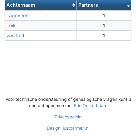
Achternaam
Partners
Lageveen
1
Achternamen
Luik
1
van Luit
1
Voor technische ondersteuning of genealogische vragen kunt u
contact opnemen met
Eric Oosterbaan
.
Privacybeleid
Design: justcarmen.nl