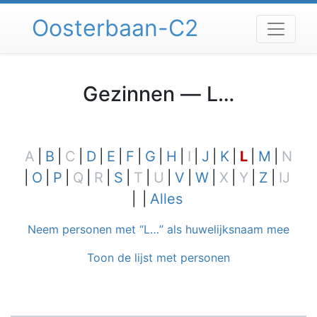
Spring
Oosterbaan-C2
naar
inhoud
Gezinnen —
L…
A
B
C
D
E
F
G
H
I
J
K
L
M
N
O
P
Q
R
S
T
U
V
W
X
Y
Z
IJ
Alles
Neem personen met “
L…
” als huwelijksnaam mee
Toon de lijst met personen