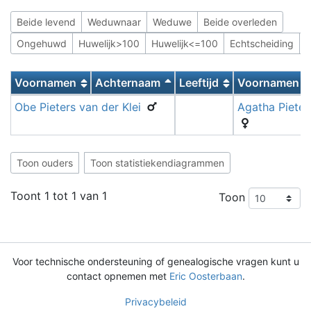
Beide levend
Weduwnaar
Weduwe
Beide overleden
Ongehuwd
Huwelijk>100
Huwelijk<=100
Echtscheiding
M
Voornamen
Achternaam
Leeftijd
Voornamen
Obe Pieters
van der Klei
Agatha Piete
Toon ouders
Toon statistiekendiagrammen
Toont 1 tot 1 van 1
Toon
Voor technische ondersteuning of genealogische vragen kunt u
contact opnemen met
Eric Oosterbaan
.
Privacybeleid