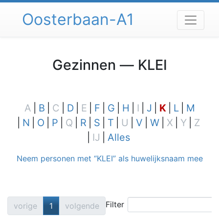
Spring
Oosterbaan-A1
naar
inhoud
Gezinnen —
KLEI
A
B
C
D
E
F
G
H
I
J
K
L
M
N
O
P
Q
R
S
T
U
V
W
X
Y
Z
IJ
Alles
Neem personen met “
KLEI
” als huwelijksnaam mee
Filter
vorige
1
volgende