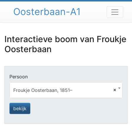
Spring
Oosterbaan-A1
naar
inhoud
Interactieve boom van
Froukje
Oosterbaan
Persoon
×
Froukje Oosterbaan, 1851–