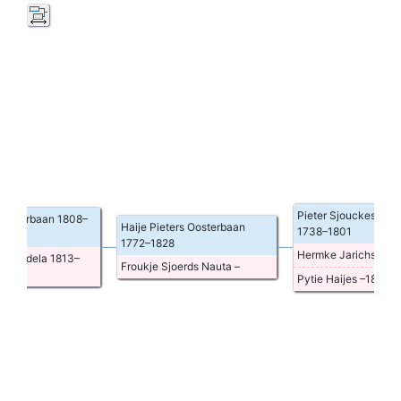
Pieter Sjouckes
Oos
Oosterbaan
1808
–
Haije Pieters
Oosterbaan
1738
–
1801
1772
–
1828
Hermke
Jarichs
–
17
es Andela
1813
–
Froukje Sjoerds
Nauta
–
Pytie
Haijes
–
1821